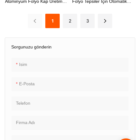
Alüminyum Folyo Kap Üretim
Folyo Tepsiler Için Otomatik
Makinesi
Çoklu Bölme Yapma Makinesi
1
2
3
Sorgunuzu gönderin
Isim
E-Posta
Telefon
Firma Adı