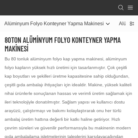
Alüminyum Folyo Konteyner Yapma Makinesi
Alüminyu
80TON ALÜMINYUM FOLYO KONTEYNER YAPMA
MAKINESI
Bu 80 tonluk alüminyum folyo kap yapma makinesi, alüminyum
folyo kapların yüksek hızlı üretimi için tasarlanmıştır. Çok çeşitli
kap boyutları ve şekilleri üretme kapasitesine sahip olduğundan,
çeşitli gıda ambalajı ihtiyaçları için idealdir. Makine, yüksek kaliteli
nihai ürünlerle sonuçlanan hassas ve verimli üretim sağlamak için
ileri teknolojiyle donatılmıştır. Sağlam yapısı ve kullanıcı dostu
arayüzü, çalıştırmayı ve bakımı kolaylaştırarak onu her türlü
ambalaj üretim hattına değerli bir katkı haline getiriyor. Hızlı
çevrim süreleri ve güvenilir performansıyla bu makinenin modern
gıda ambalajlama işletmelerinin taleplerini karşılayacağından