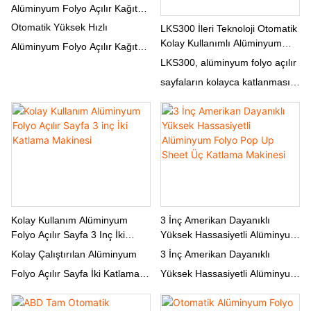
Alüminyum Folyo Açılır Kağıt
Sayfaları Katlama Makinesi
Otomatik Yüksek Hızlı
LKS300 İleri Teknoloji Otomatik
Kolay Kullanımlı Alüminyum
Alüminyum Folyo Açılır Kağıt
Folyo Açılır Sayfa Katlama
LKS300, alüminyum folyo açılır
Sayfaları Katlama Makinesi,
Makinesi
sayfaların kolayca katlanması
alüminyum folyo veya kağıt
için tasarlanmış üst düzey bir
sayfalarını yüksek hızlarda
otomatik makinedir. Gelişmiş
verimli bir şekilde katlamak için
teknolojisi ve kullanıcı dostu
tasarlanmış son teknoloji ürünü
tasarımı, onu paketleme ve
bir ekipmandır.
sarma uygulamaları için
güvenilir bir araç haline
getiriyor
Kolay Kullanım Alüminyum
3 İnç Amerikan Dayanıklı
Folyo Açılır Sayfa 3 Inç İki
Yüksek Hassasiyetli Alüminyum
Katlama Makinesi
Folyo Pop Up Sheet Üç
Kolay Çalıştırılan Alüminyum
3 İnç Amerikan Dayanıklı
Katlama Makinesi
Folyo Açılır Sayfa İki Katlama
Yüksek Hassasiyetli Alüminyum
Makinesi, 3 inçlik, alüminyum
Folyo Açılır Sayfa Üç Katlama