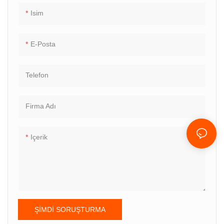
makine, değişen talepleri
için ideal bir seçim haline getirir
Isim
karşılamak için özelleştirilmiş
üretim oranlarına olanak tanır
E-Posta
Telefon
Firma Adı
Içerik
ŞIMDI SORUŞTURMA