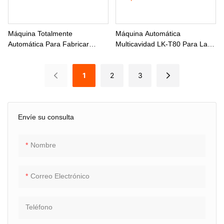
Máquina Totalmente
Máquina Automática
Automática Para Fabricar
Multicavidad LK-T80 Para La
Envases De Papel De Aluminio
Fabricación De Bandejas De
Tipo LK-T80 H
Papel De Aluminio De 2
1
2
3
Compartimentos.
Envíe su consulta
Nombre
Correo Electrónico
Teléfono