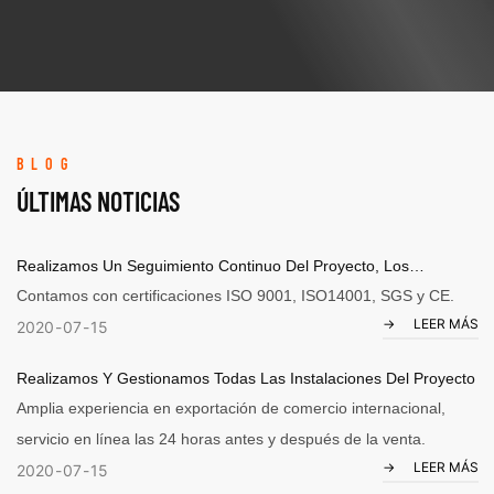
BLOG
ÚLTIMAS NOTICIAS
Realizamos Un Seguimiento Continuo Del Proyecto, Los
Productos Y Toda La Planificación Acordada Con El Cliente
Contamos con certificaciones ISO 9001, ISO14001, SGS y CE.
LEER MÁS
2020
07
15
Realizamos Y Gestionamos Todas Las Instalaciones Del Proyecto
Amplia experiencia en exportación de comercio internacional,
servicio en línea las 24 horas antes y después de la venta.
LEER MÁS
2020
07
15