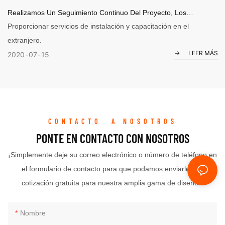
Realizamos Un Seguimiento Continuo Del Proyecto, Los
Productos Y Toda La Planificación Acordada Con El Cliente
Proporcionar servicios de instalación y capacitación en el
extranjero.
LEER MÁS
2020
07
15
CONTACTO A NOSOTROS
PONTE EN CONTACTO CON NOSOTROS
¡Simplemente deje su correo electrónico o número de teléfono en
el formulario de contacto para que podamos enviarle una
cotización gratuita para nuestra amplia gama de diseños!
Nombre