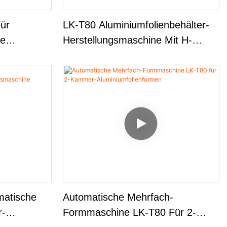
ür
LK-T80 Aluminiumfolienbehälter-
ge
Herstellungsmaschine Mit H-
r LK-T80
Rahmen-Presslinie
matische
Automatische Mehrfach-
r-
Formmaschine LK-T80 Für 2-