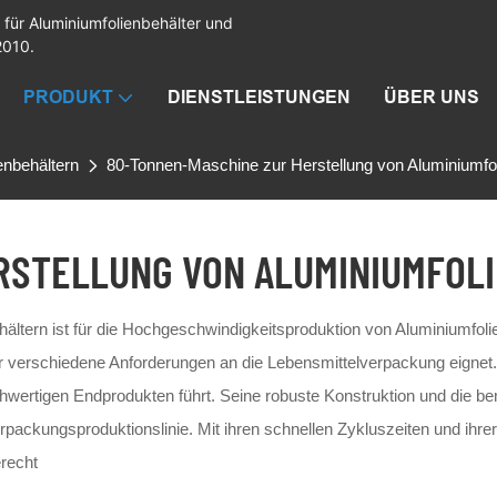
 für Aluminiumfolienbehälter und
2010.
PRODUKT
DIENSTLEISTUNGEN
ÜBER UNS
enbehältern
80-Tonnen-Maschine zur Herstellung von Aluminiumfol
RSTELLUNG VON ALUMINIUMFOL
tern ist für die Hochgeschwindigkeitsproduktion von Aluminiumfolienb
r verschiedene Anforderungen an die Lebensmittelverpackung eignet. D
ochwertigen Endprodukten führt. Seine robuste Konstruktion und die be
packungsproduktionslinie. Mit ihren schnellen Zykluszeiten und ihr
erecht