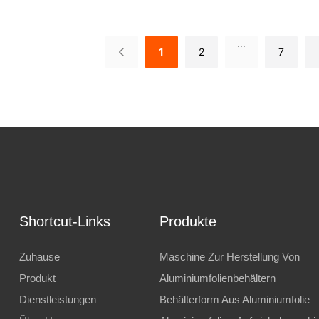
y-Gerichte Und
Herstellungsmaschine
ssentabletts
...
1
2
7
Shortcut-Links
Produkte
Zuhause
Maschine Zur Herstellung Von
Produkt
Aluminiumfolienbehältern
Dienstleistungen
Behälterform Aus Aluminiumfolie