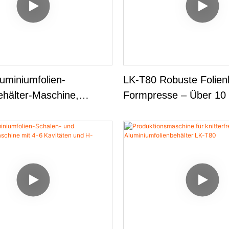
fahrung
uminiumfolien-
LK-T80 Robuste Folien
ehälter-Maschine,
Formpresse – Über 10
el Mit Dünnen Und
Lebensdauer – Wartu
terialien