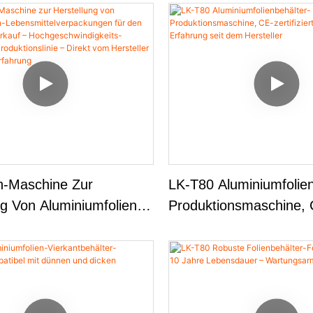
n-Maschine Zur
LK-T80 Aluminiumfolien
ng Von Aluminiumfolien-
Produktionsmaschine, 
telverpackungen Für
Zertifiziert, 15 Jahre E
r-Haus-Verkauf –
Seit Dem Hersteller
windigkeits-
che Produktionslinie –
 Hersteller Mit 15