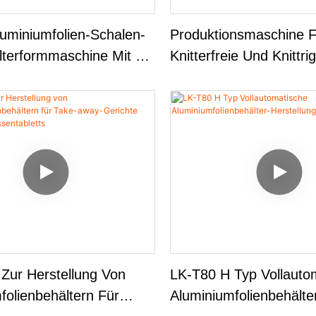
uminiumfolien-Schalen-
Produktionsmaschine F
terformmaschine Mit 4-
Knitterfreie Und Knittri
ten Und H-Rahmen.
Aluminiumfolienbehälte
Zur Herstellung Von
LK-T80 H Typ Vollauto
folienbehältern Für
Aluminiumfolienbehälte