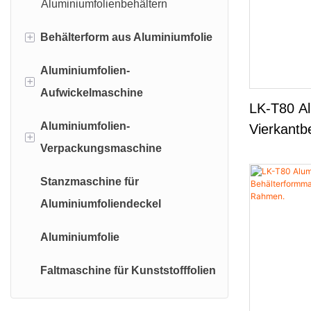
Aluminiumfolienbehältern
Jahren Er
+
Behälterform aus Aluminiumfolie
Aluminiumfolien-
Faltenwand-Behälterform aus
+
Aufwickelmaschine
Aluminiumfolie
LK-T80 Al
Aluminiumfolien-
Glatte Wand-Aluminiumfolien-
Maschine zur Herstellung von
Vierkantb
+
Verpackungsmaschine
Behälterform
Aluminiumfolie
Kompatib
Dicken Ma
Stanzmaschine für
Halbautomatische
Verpackungsmaschine für
Aluminiumfoliendeckel
Aluminiumfolien-
Aluminiumfolienpapier
Aufwickelmaschine
Aluminiumfolie
Verpackungsmaschine für
Automatische Aluminiumfolien-
Aluminiumfolienrollen
Faltmaschine für Kunststofffolien
Aufwickelmaschine