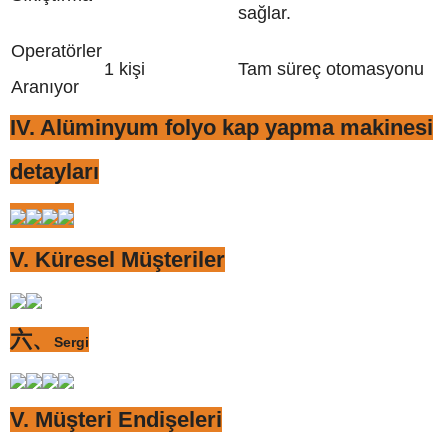
sağlar.
Operatörler
1 kişi
Tam süreç otomasyonu
Aranıyor
IV. Alüminyum folyo kap yapma makinesi
detayları
V. Küresel Müşteriler
六、
Sergi
V. Müşteri Endişeleri