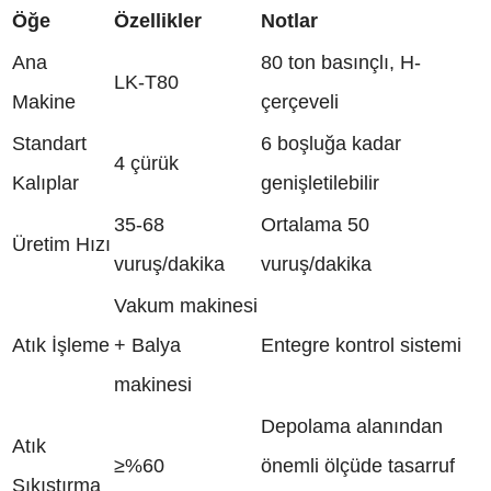
Öğe
Özellikler
Notlar
Ana
80 ton basınçlı, H-
LK-T80
Makine
çerçeveli
Standart
6 boşluğa kadar
4 çürük
Kalıplar
genişletilebilir
35-68
Ortalama 50
Üretim Hızı
vuruş/dakika
vuruş/dakika
Vakum makinesi
Atık İşleme
+ Balya
Entegre kontrol sistemi
makinesi
Depolama alanından
Atık
≥%60
önemli ölçüde tasarruf
Sıkıştırma