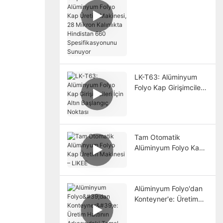
T80 Alüminyum Folyo
Kap Üretim Makinesi,
28 Mikron Kalınlıkta
Hindistan 660
Spesifikasyonunu
Sunuyor
LK-T63: Alüminyum
Folyo Kap Girişimcileri
İçin Altın Başlangıç ​​
Noktası
Tam Otomatik
Alüminyum Folyo Kap
Üretim Makinesi –
LIKEE
Alüminyum Folyo'dan
Konteyner'e: Üretim
Hattının Arkasındaki
Temel Süreçler