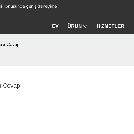
leri konusunda geniş deneyime
EV
ÜRÜN
HIZMETLER
oru-Cevap
u-Cevap