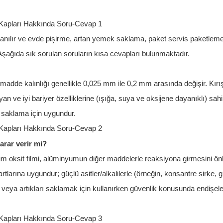
lanılır ve evde pişirme, artan yemek saklama, paket servis paketlem
 Aşağıda sık sorulan soruların kısa cevapları bulunmaktadır.
adde kalınlığı genellikle 0,025 mm ile 0,2 mm arasında değişir. Kırı
ayan ve iyi bariyer özelliklerine (ışığa, suya ve oksijene dayanıklı) sah
a saklama için uygundur.
rar verir mi?
 oksit filmi, alüminyumun diğer maddelerle reaksiyona girmesini önl
tlarına uygundur; güçlü asitler/alkalilerle (örneğin, konsantre sirke, 
k veya artıkları saklamak için kullanırken güvenlik konusunda endişe