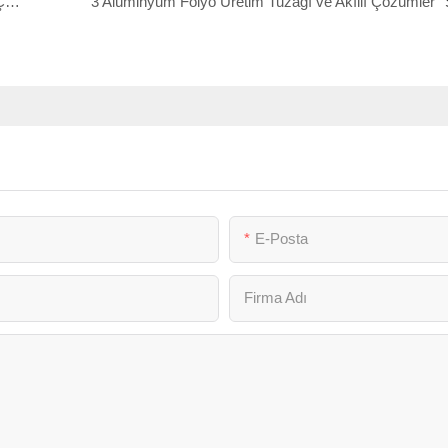
Alüminyum Folyo ve Folyo Yemek Kutularının Keşfi: Çeşitli İşlevler ve Çevresel Avantajlar
3 Alüminyum Folyo Üretim Tuzağı ve Akıllı Çözümler
E-Posta
Firma Adı