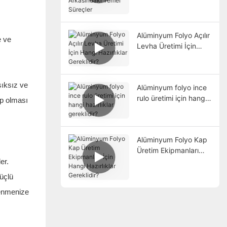
Alüminyum Folyo Açılır
e ve
Levha Üretimi İçin
Hangi Hazırlıklar
Gereklidir?
şıksız ve
Alüminyum folyo ince
rulo üretimi için hangi
ip olması
hazırlıklar gereklidir?
Alüminyum Folyo Kap
Üretim Ekipmanları
İçin Hangi Hazırlıklar
er.
Gereklidir?
güçlü
lenmenize