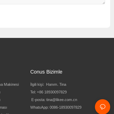
Conus Bizimle
a Makinesi
İlgili kişi: Hanım. Tina
ı
Tel: +86 18930097829
ı
E-posta:
tina@likee.com.cn
nası
WhatsApp: 0086-18930097829