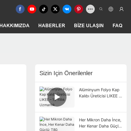
HAKKIMIZDA
HABERLER
BIZE ULAŞIN
FAQ
Sizin Için Önerilenler
Alüminyum Folyo Kap
Kalıbı Üreticisi LIKEE –
15 Yıllık Uzmanlık
Her Mikron Daha İnce,
Her Kenar Daha Güçlü: