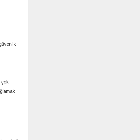
güvenlik
e çok
sağlamak