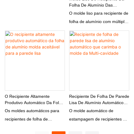
Estável E Paredes Lisas
Folha De Alumínio Das
Personalizadas Para
Múltiplas Cavidades Para A
O molde liso para recipiente de
Embalagens De Alimentos -
Máquina De Perfuração De
Fábrica Original Da China
folha de alumínio com múltiplas
Alumínio
cavidades é projetado
especificamente para uso com
máquinas puncionadeiras de
alumínio. Este molde permite a
produção rápida e eficiente de
vários recipientes de folha de
alumínio com formatos suaves
e precisos
O Recipiente Altamente
Recipiente De Folha De Parede
Produtivo Automático Da Folha
Lisa De Alumínio Automático
De Alumínio Molda Aceitável
Que Carimba O Molde Da
Os moldes automáticos para
O molde automático de
Para A Parede Lisa
Multi-Cavidade
recipientes de folha de
estampagem de recipientes de
alumínio altamente produtivos
folha de parede lisa de