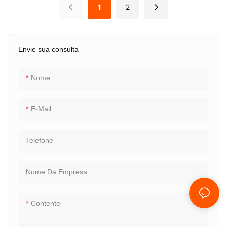
são projetados para criar
alumínio com múltiplas
1
2
recipientes de parede lisa com
cavidades é uma ferramenta
precisão e eficiência. Esses
de alta precisão usada para
moldes são adequados para a
criar vários recipientes de
Envie sua consulta
produção de recipientes de
alumínio com paredes lisas.
folha de alumínio de alta
Este molde inovador foi
Nome
qualidade em grandes
projetado para produção
quantidades
eficiente e rápida de
E-Mail
embalagens de alumínio,
tornando-o ideal para
Telefone
indústrias que exigem
produção em massa de
Nome Da Empresa
embalagens de alimentos.
Contente