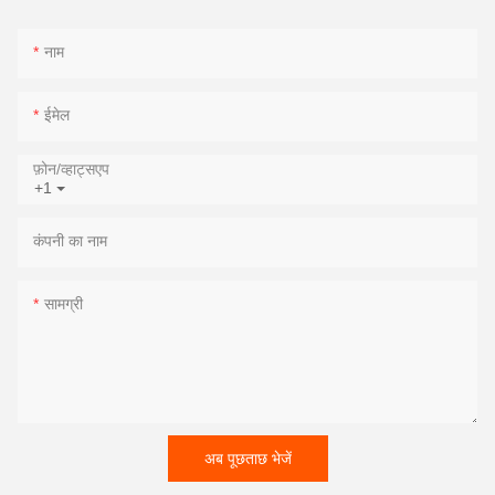
नाम
ईमेल
फ़ोन/व्हाट्सएप
+1
कंपनी का नाम
सामग्री
अब पूछताछ भेजें