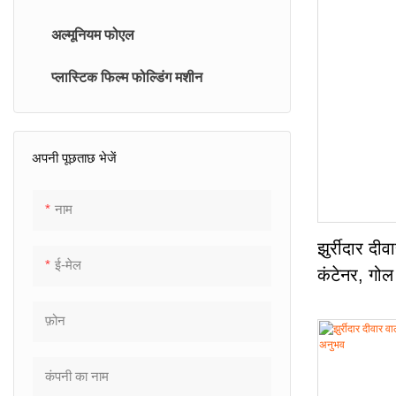
एल्युमिनियम फॉयल रोल पैकिंग मशीन
अल्मूनियम फोएल
स्वचालित एल्यूमिनियम फ़ॉइल रिवाइंडिंग
मशीन
प्लास्टिक फिल्म फोल्डिंग मशीन
अपनी पूछताछ भेजें
नाम
झुर्रीदार दी
ई-मेल
कंटेनर, गोल 
फ़ोन
कंपनी का नाम