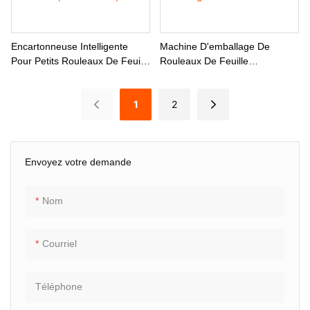
Encartonneuse Intelligente
Machine D'emballage De
Pour Petits Rouleaux De Feuille
Rouleaux De Feuille
D'aluminium LK C500 Avec
D'aluminium, Protection
Écran Tactile PLC Et Détection
Photoélectrique Des
1
2
Photoélectrique
Emballages Vides
Envoyez votre demande
Nom
Courriel
Téléphone