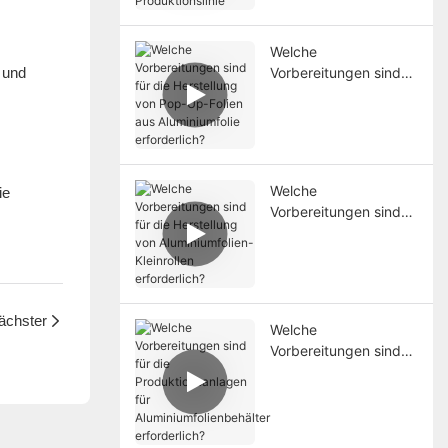
Produktionslinie
Welche
 und
Vorbereitungen sind
für die Herstellung von
Pop-Up-Folien aus
Aluminiumfolie
erforderlich?
Welche
ie
Vorbereitungen sind
für die Herstellung von
Aluminiumfolien-
Kleinrollen
erforderlich?
ächster
Welche
Vorbereitungen sind
für die
Produktionsanlagen
für
Aluminiumfolienbehält