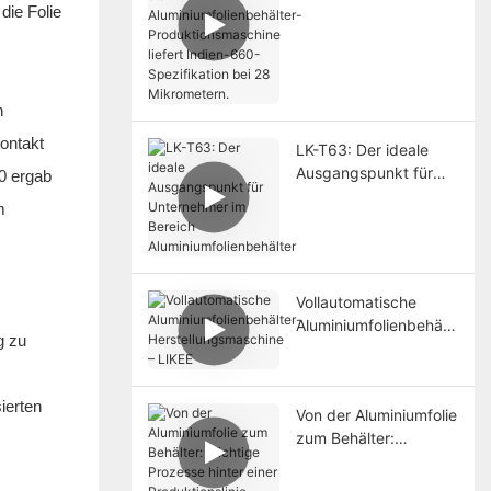
Die T80-
die Folie
Aluminiumfolienbehält
er-
Produktionsmaschine
liefert Indien-660-
n
Spezifikation bei 28
Mikrometern.
ontakt
LK-T63: Der ideale
Ausgangspunkt für
20 ergab
Unternehmer im
m
Bereich
Aluminiumfolienbehält
er
Vollautomatische
Aluminiumfolienbehält
g zu
er-
Herstellungsmaschine
– LIKEE
ierten
Von der Aluminiumfolie
zum Behälter:
Wichtige Prozesse
hinter einer