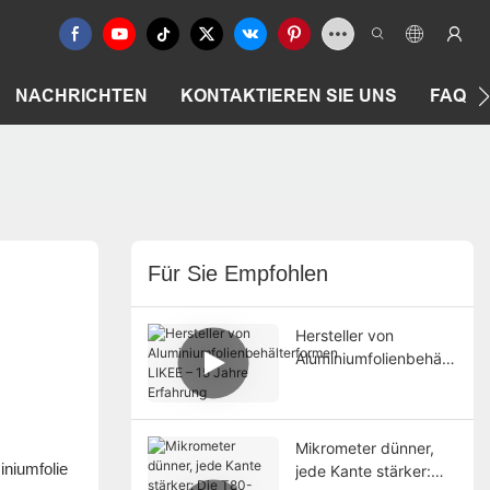
NACHRICHTEN
KONTAKTIEREN SIE UNS
FAQ
Für Sie Empfohlen
Hersteller von
Aluminiumfolienbehält
erformen LIKEE – 15
Jahre Erfahrung
Mikrometer dünner,
iniumfolie
jede Kante stärker: