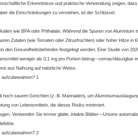
enschaftliche Erkenntnisse und praktische Verwendung zeigen, dass 
ber die Einschränkungen zu verstehen, ist der Schlüssel.
mikalien wie BPA oder Phthalate. Während die Spuren von Aluminium i
ren Zutaten (wie Tomaten oder Zitrusfrüchten) oder hoher Hitze in K
e von den Gesundheitsbehörden festgelegt werden. Eine Studie von 20
ensmittel weniger als 0,1 mg pro Portion betrug—vernachlässigbar i
hme aus Nahrung auf natürliche Weise.
it hoch sauren Gerichten (z. B. Marinaden), um Aluminiumauslaugun
htung von Lebensmitteln, die dieses Risiko minimiert.
ugen. Verwenden Sie immer glatte, intakte Blätter—Unsere automatis
defekte.