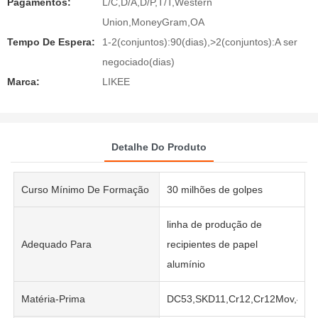
Pagamentos:
L/C,D/A,D/P,T/T,Western
Union,MoneyGram,OA
Tempo De Espera:
1-2(conjuntos):90(dias),>2(conjuntos):A ser
negociado(dias)
Marca:
LIKEE
Detalhe Do Produto
Curso Mínimo De Formação
30 milhões de golpes
linha de produção de
Adequado Para
recipientes de papel
alumínio
Matéria-Prima
DC53,SKD11,Cr12,Cr12Mov,45#