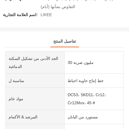
التفاوض بشأنها (أيام)
LIKEE
اسم العلامة التجارية:
تفاصيل المنتج
الحد الأدنى من تشكيل السكتة
30 مليون ضربة
الدماغية
خط إنتاج حاوية احباط
مناسبة ل
DC53، SKD11، Cr12،
مواد خام
Cr12Mov، 45 #
مستورد من اليابان
المرشد & الأكمام