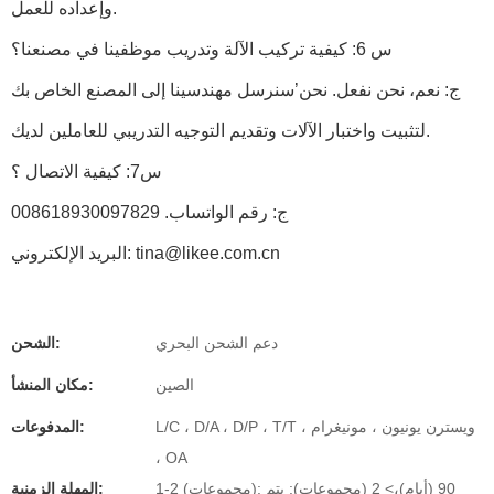
وإعداده للعمل.
س 6: كيفية تركيب الآلة وتدريب موظفينا في مصنعنا؟
ج: نعم، نحن نفعل. نحن’سنرسل مهندسينا إلى المصنع الخاص بك
لتثبيت واختبار الآلات وتقديم التوجيه التدريبي للعاملين لديك.
س7: كيفية الاتصال ؟
ج: رقم الواتساب. 008618930097829
البريد الإلكتروني: tina@likee.com.cn
دعم الشحن البحري
الشحن:
الصين
مكان المنشأ:
L/C ، D/A ، D/P ، T/T ، ويسترن يونيون ، مونيغرام
المدفوعات:
، OA
1-2 (مجموعات): 90 (أيام)،> 2 (مجموعات): يتم
المهلة الزمنية: