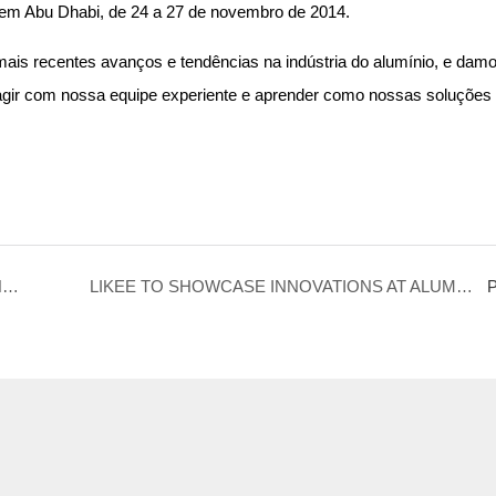
s em Abu Dhabi, de 24 a 27 de novembro de 2014.
mais recentes avanços e tendências na indústria do alumínio, e dam
eragir com nossa equipe experiente e aprender como nossas soluçõe
LIKEE TO SHOWCASE INNOVATION AT 2014 NANJING INTERNATIONAL EXPO CENTER
LIKEE TO SHOWCASE INNOVATIONS AT ALUMINIUM CHINA 2015
P