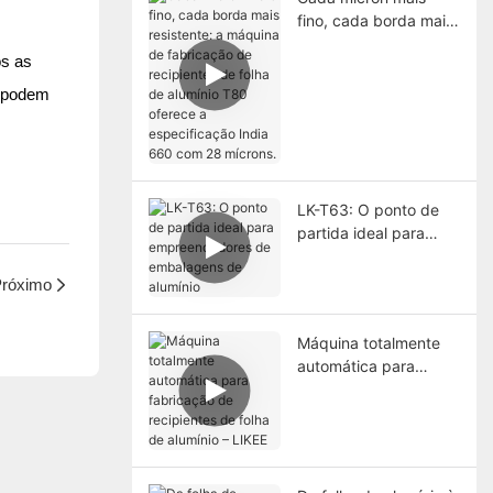
fino, cada borda mais
resistente: a máquina
os as
de fabricação de
recipientes de folha
s podem
de alumínio T80
oferece a
especificação India
660 com 28 mícrons.
LK-T63: O ponto de
partida ideal para
empreendedores de
embalagens de
róximo
alumínio
Máquina totalmente
automática para
fabricação de
recipientes de folha
de alumínio – LIKEE