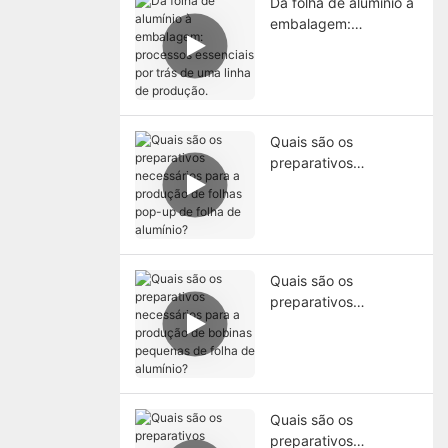
Da folha de alumínio à
embalagem:
processos essenciais
por trás de uma linha
de produção.
Quais são os
preparativos
necessários para a
produção de folhas
pop-up de folha de
alumínio?
Quais são os
preparativos
necessários para a
produção de bobinas
pequenas de folha de
alumínio?
Quais são os
preparativos