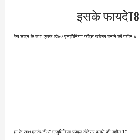
इसके फायदे
T8