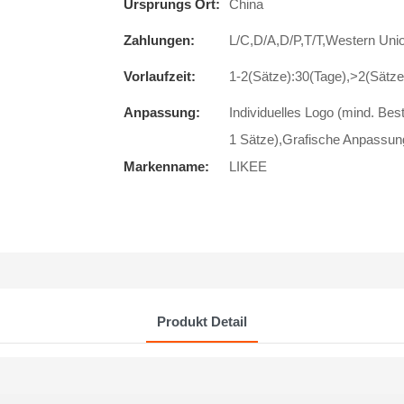
Ursprungs Ort:
China
Zahlungen:
L/C,D/A,D/P,T/T,Western U
Vorlaufzeit:
1-2(Sätze):30(Tage),>2(Sätze
Anpassung:
Individuelles Logo (mind. Bes
1 Sätze),Grafische Anpassung
Markenname:
LIKEE
Produkt Detail