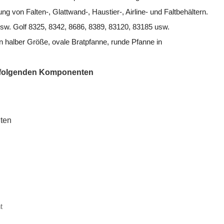
g von Falten-, Glattwand-, Haustier-, Airline- und Faltbehältern.
sw. Golf 8325, 8342, 8686, 8389, 83120, 83185 usw.
n halber Größe, ovale Bratpfanne, runde Pfanne in
e folgenden Komponenten
iten
t