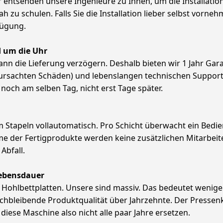
r entsenden unsere Ingenieure zu Ihnen, um die Installati
h zu schulen. Falls Sie die Installation lieber selbst vorn
rfügung.
d um die Uhr
ann die Lieferung verzögern. Deshalb bieten wir 1 Jahr Garan
achten Schäden) und lebenslangen technischen Support. S
noch am selben Tag, nicht erst Tage später.
m Stapeln vollautomatisch. Pro Schicht überwacht ein Bedie
 der Fertigprodukte werden keine zusätzlichen Mitarbeit
Abfall.
Lebensdauer
 Hohlbettplatten. Unsere sind massiv. Das bedeutet wenige
chbleibende Produktqualität über Jahrzehnte. Der Pressenk
diese Maschine also nicht alle paar Jahre ersetzen.