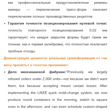
как профессиональные предустановленные режимы
камеры — переключение пресс-форм означает
переключение полных производственных рецептов.
Гарантия точности позиционирования нулевой точки:
точность повторного позиционирования 0,02 мм
гарантирует, что каждое закрытие формы будет таким же
точным, как и первая калибровка, что полностью исключает
пробные отходы.
Демонстрация ценности: реальная трансформация от «не
могу принять» к «охотно принимаю»
Дело мексиканской фабрики:
"Previously, we largely
refused orders under 2,000 units—not because we didn't want
them, but because accepting meant certain losses. After
implementing the LIKEE quick mold-change system, we now
produce round containers in the morning, switch to square
ones in the afternoon, and can even schedule custom-shaped