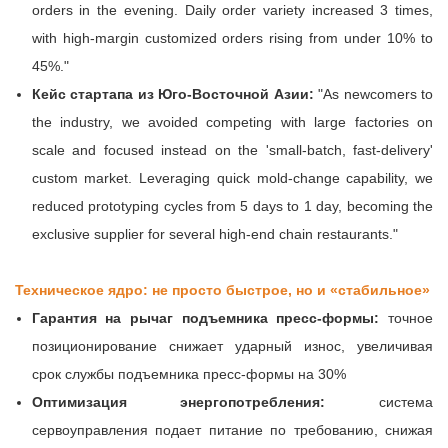
orders in the evening. Daily order variety increased 3 times,
with high-margin customized orders rising from under 10% to
45%."
Кейс стартапа из Юго-Восточной Азии:
"As newcomers to
the industry, we avoided competing with large factories on
scale and focused instead on the 'small-batch, fast-delivery'
custom market. Leveraging quick mold-change capability, we
reduced prototyping cycles from 5 days to 1 day, becoming the
exclusive supplier for several high-end chain restaurants."
Техническое ядро: не просто быстрое, но и «стабильное»
Гарантия на рычаг подъемника пресс-формы:
точное
позиционирование снижает ударный износ, увеличивая
срок службы подъемника пресс-формы на 30%
Оптимизация энергопотребления:
система
сервоуправления подает питание по требованию, снижая