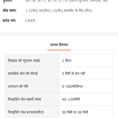
भुगतान:
एल / सी, डी / ए, डी / पी, टी / टी, वेस्टर्न यूनियन, मनीग्राम, ओए
लीड समय:
1-2(सेट):90(दिन),>2(सेट):बातचीत के लिए (दिन)
ब्रांड नाम:
LIKEE
उत्पाद विस्तार
रिवाइंड की न्यूनतम लंबाई
1 मीटर
कार्डबोर्ड कोर की मोटाई
3 मिमी से कम नहीं
उत्पादन की गति
0~350मी/मिनट
रिवाइंडिंग रोल बाहरी व्यास
45~130मिमी
रिवाइंडिंग रोल इनरडायमीटर
30 मिमी या 38 मिमी