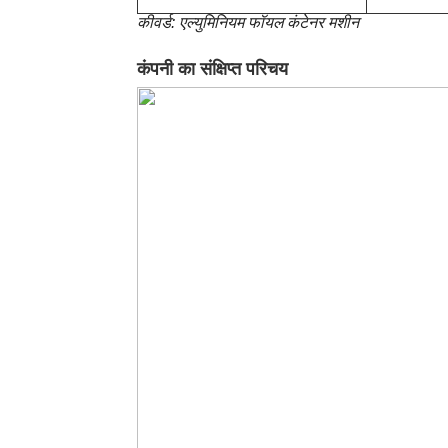
कीवर्ड: एल्युमिनियम फॉयल कंटेनर मशीन
कंपनी का संक्षिप्त परिचय