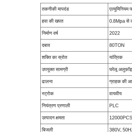
तकनीकी मापदंड
एल्युमिनियम 
हवा की खपत
0.8Mpa से क
निर्माण वर्ष
2022
दबाव
80TON
शक्ति का स्रोत
यांत्रिक
उपयुक्त सामग्री
घरेलू अलुफ़ॉ
ढालना
ग्राहक की आव
स्ट्रोक
वायवीय
नियंत्रण प्रणाली
PLC
उत्पादन क्षमता
12000PCS/
बिजली
380V, 50H