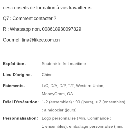
des conseils de formation à vos travailleurs.
Q7 : Comment contacter ?
R : Whatsapp non. 008618930097829
Courriel:
tina@likee.com.cn
Expédition:
Soutenir le fret maritime
Lieu D'origine:
Chine
Paiements:
L/C, D/A, D/P, T/T, Western Union,
MoneyGram, OA
Délai D'exécution:
1-2 (ensembles) : 90 (jours), > 2 (ensembles)
: à négocier (jours)
Personnalisation:
Logo personnalisé (Min. Commande :
1 ensembles), emballage personnalisé (min.