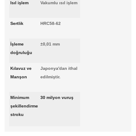
Isıl işlem
Vakumlu ısıl işlem
Sertlik
HRC58-62
İşleme
±0,01 mm
doğruluğu
Kılavuz ve
Japonya'dan ithal
Manşon
edilmiştir.
Minimum
30 milyon vuruş
şekillendirme
stroku