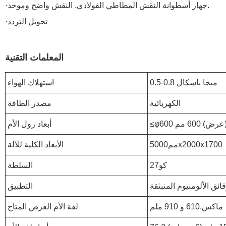
·جهاز أسطوانة النقش المطاطي الفولاذي. النقش واضح وموحد.
·تحويل التردد
المعلمات التقنية
0.5-0.8 ميجا باسكال
استهلاك الهواء
الكهربائية
مصدر الطاقة
(عرض) 600 مم
أبعاد رول الأم
مم5000x2000x1700
الأبعاد الكلية للآلة
كو27
السلطة
ائق الألومنيوم المنبثقة
التطبيق
ماكس.610 و 910 ملم
لفة الأم العرض المتاح