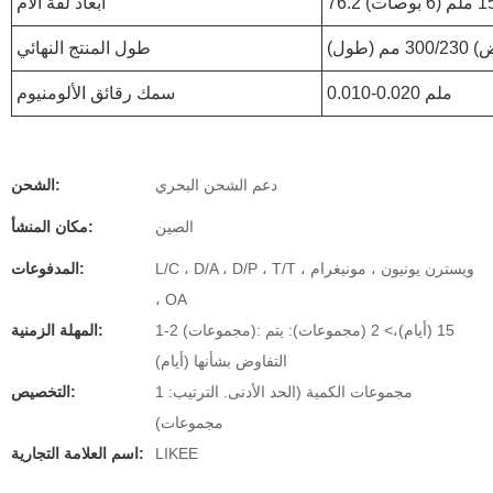
أبعاد لفة الأم
طول المنتج النهائي
0.010-0.020 ملم
سمك رقائق الألومنيوم
دعم الشحن البحري
الشحن:
الصين
مكان المنشأ:
L/C ، D/A ، D/P ، T/T ، ويسترن يونيون ، مونيغرام
المدفوعات:
، OA
1-2 (مجموعات): 15 (أيام)،> 2 (مجموعات): يتم
المهلة الزمنية:
التفاوض بشأنها (أيام)
مجموعات الكمية (الحد الأدنى. الترتيب: 1
التخصيص:
مجموعات)
LIKEE
اسم العلامة التجارية: