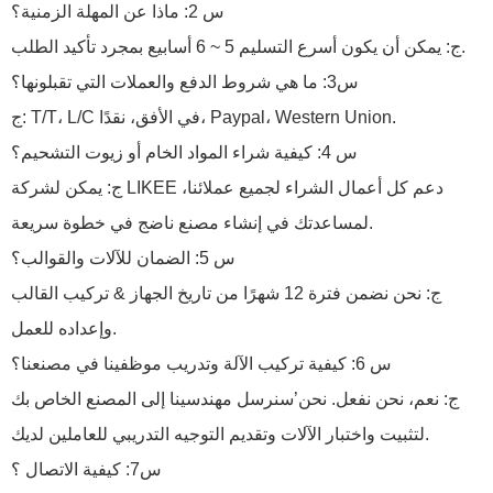
س 2: ماذا عن المهلة الزمنية؟
ج: يمكن أن يكون أسرع التسليم 5 ~ 6 أسابيع بمجرد تأكيد الطلب.
س3: ما هي شروط الدفع والعملات التي تقبلونها؟
ج: T/T، L/C في الأفق، نقدًا، Paypal، Western Union.
س 4: كيفية شراء المواد الخام أو زيوت التشحيم؟
ج: يمكن لشركة LIKEE دعم كل أعمال الشراء لجميع عملائنا،
لمساعدتك في إنشاء مصنع ناضج في خطوة سريعة.
س 5: الضمان للآلات والقوالب؟
ج: نحن نضمن فترة 12 شهرًا من تاريخ الجهاز & تركيب القالب
وإعداده للعمل.
س 6: كيفية تركيب الآلة وتدريب موظفينا في مصنعنا؟
ج: نعم، نحن نفعل.
نحن’سنرسل مهندسينا إلى المصنع الخاص بك
لتثبيت واختبار الآلات وتقديم التوجيه التدريبي للعاملين لديك.
س7: كيفية الاتصال ؟