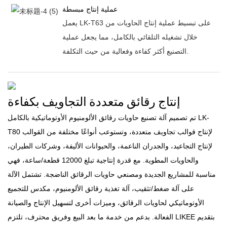
عملية إنتاج مبسطة
يعمل LK-T63 على تبسيط عملية إنتاج الحاويات من
خلال تشغيله التلقائي بالكامل، مما يجعل عملية
التصنيع أكثر كفاءة وفعالية من حيث التكلفة.
إنتاج رقائق متعددة التجاويف بكفاءة
تم تصميم آلة تصنيع حاويات رقائق الألومنيوم الأوتوماتيكية بالكامل LK-
T80 لإنتاج قوالب تجاويف متعددة، وتستوعب أنواعًا مختلفة من القوالب
لإنتاج التجاعيد، والجدران الناعمة، والحيوانات الأليفة، وشركات الطيران،
والحاويات المطوية. مع قدرة إنتاجية تبلغ 12000 قطعة/ساعة، فهي
مناسبة للمشاريع الجديدة ومصنعي حاويات الرقائق الناضجة. تشتمل الآلة
على آلة ضغط/تثقيب، آلة تغذية رقائق الألومنيوم، مكدس للتجميع
الأوتوماتيكي لحاويات الرقائق، وميزات أخرى لتسهيل الإنتاج والصيانة
الفعالة. بدعم من خدمة ما بعد البيع وفريق محترف، تلتزم LIKEE بتقديم