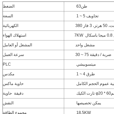
طن63
الضغط
1 ~ 5 تجاويف
السعة
5 هرتز، 3 فاز
الكهربائية
ال
استهلاك الهواء
مشغل واحد
المشغل أو العامل
30 ~ 75 ضربة / دقيقة
سرعة العمل
ميتسوبيشي
PLC
1 ~ 4 طرق
مكدس
كية عموم الحجم الكامل
حاوية ماكس
ك φمم60 * 20
دقيقة حاوية
يمكن تخصيصها
النقش
18.5KW
مجموع الطاقة