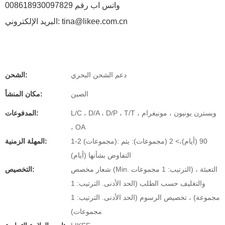
واتس اب رقم 008618930097829
البريد الإلكتروني: tina@likee.com.cn
دعم الشحن البحري
الشحن:
الصين
مكان المنشأ:
L/C ، D/A ، D/P ، T/T ، ويسترن يونيون ، مونيغرام
المدفوعات:
، OA
1-2 (مجموعات): 90 (أيام)،> 2 (مجموعات): يتم
المهلة الزمنية:
التفاوض بشأنها (أيام)
شعار مخصص (Min. الترتيب: 1 مجموعات) ، التعبئة
التخصيص:
والتغليف حسب الطلب (الحد الأدنى. الترتيب: 1
مجموعة) ، تخصيص الرسوم (الحد الأدنى. الترتيب: 1
مجموعات)