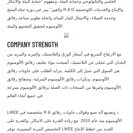
العلمي والتكنولوجي وحماية البيئة، ومفهوم "حماية البيئة والابتكار
والفوز" يمر عبر دورة حياة المنتج R & D والإنتاج والخدمات اللوجستية
وخدمة العملاء، والامتثال للتيار السائد واتجاه تطوير صناعة رقائق
الألومنيوم لتحقيق المجتمع والبيئة.
COMPANY STRENGTH
مع الارتفاع السريع في أسعار الورق والبلاستيك، والمزيد والمزيد من
البلدان التي تتخلى عن البلاستيك، أصبحت مواد تغليف رقائق الألومنيوم
هي السوق التي تميل إلى الكلمة. يتزايد الطلب على حاويات رقائق
الألومنيوم، وبكرات رقائق الألومنيوم المنزلية، وصفائح رقائق
الألومنيوم وغيرها من المنتجات ذات الصلة برقائق الألومنيوم بسرعة
في جميع أنحاء العالم.
LIKEE متخصصة في R & د وتصنيع آلة صنع وقوالب حاويات رقائق
الألومنيوم منذ عام 2010. مع زيادة القدرة على الابتكار، والقدرة على
التخصيص المرنة المتميزة، توفر LIKEE العديد من خطط الإنتاج