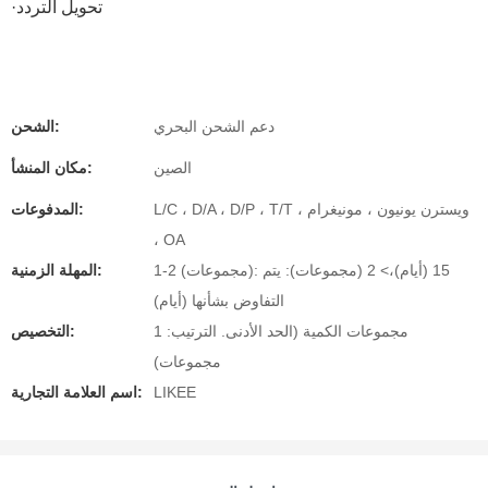
·تحويل التردد
دعم الشحن البحري
الشحن:
الصين
مكان المنشأ:
L/C ، D/A ، D/P ، T/T ، ويسترن يونيون ، مونيغرام
المدفوعات:
، OA
1-2 (مجموعات): 15 (أيام)،> 2 (مجموعات): يتم
المهلة الزمنية:
التفاوض بشأنها (أيام)
مجموعات الكمية (الحد الأدنى. الترتيب: 1
التخصيص:
مجموعات)
LIKEE
اسم العلامة التجارية: