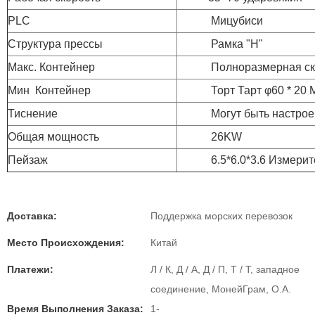
PLC
Мицубиси
Структура прессы
Рамка "Н"
Макс. Контейнер
Полноразмерная ско
Мин Контейнер
Торт Тарт φ60 * 20 
Тиснение
Могут быть настрое
Общая мощность
26KW
Пейзаж
6.5*6.0*3.6 Измерит
Доставка:
Поддержка морских перевозок
Место Происхождения:
Китай
Платежи:
Л / К, Д / А, Д / П, Т / Т, западное
соединение, МонейГрам, О.А.
Время Выполнения Заказа:
1-